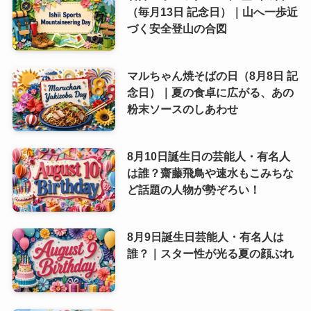
（毎月13日 記念日）｜山へ一歩近
づく安全登山の合図
マルちゃん焼そばの日（8月8日 記
念日）｜夏の食卓に広がる、あの
粉末ソースのしあわせ
8月10日誕生日の芸能人・有名人
は誰？齋藤飛鳥や速水もこみちな
ど話題の人物が勢ぞろい！
8月9日誕生日芸能人・有名人は
誰？｜スター性が光る夏の顔ぶれ