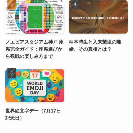
ノエビアスタジアム神戸 座
柄本時生と入来茉里の離
席完全ガイド：座席選びか
婚、その真相とは？
ら観戦の楽しみ方まで
世界絵文字デー（7月17日
記念日）