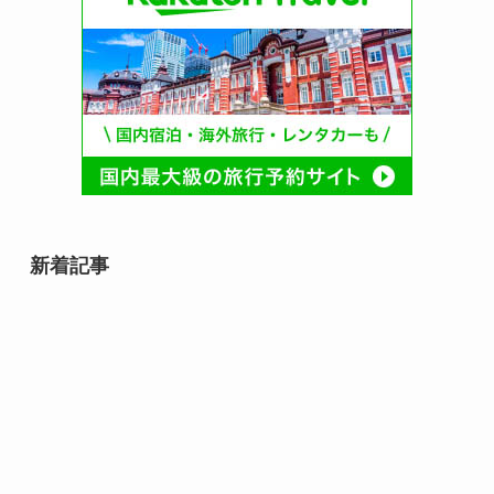
新着記事
8月8日は何の日？｜世界猫の日か
らそろばんの日まで、末広がりの
記念日
8月7日誕生日芸能人・有名人は
誰？｜夏に輝く個性派スターたち