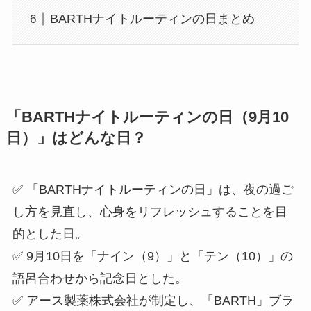
Index
「BARTHナイトルーティンの日（9月10
日）」はどんな日？
9月10日「BARTHナイトルーティンの