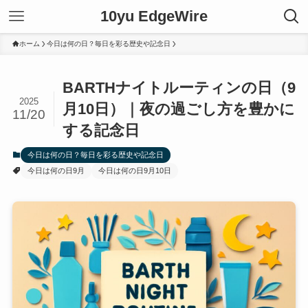
10yu EdgeWire
ホーム
今日は何の日？毎日を彩る歴史や記念日
BARTHナイトルーティンの日（9
2025
月10日）｜夜の過ごし方を豊かに
11/20
する記念日
今日は何の日？毎日を彩る歴史や記念日
今日は何の日9月
今日は何の日9月10日