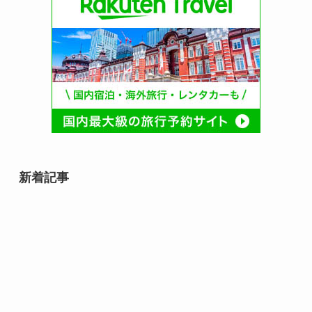
新着記事
8月10日誕生日の芸能人・有名人
は誰？齋藤飛鳥や速水もこみちな
ど話題の人物が勢ぞろい！
8月9日誕生日芸能人・有名人は