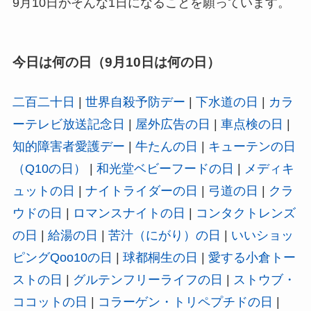
9月10日がそんな1日になることを願っています。
今日は何の日（9月10日は何の日）
二百二十日
|
世界自殺予防デー
|
下水道の日
|
カラ
ーテレビ放送記念日
|
屋外広告の日
|
車点検の日
|
知的障害者愛護デー
|
牛たんの日
|
キューテンの日
（Q10の日）
|
和光堂ベビーフードの日
|
メディキ
ュットの日
|
ナイトライダーの日
|
弓道の日
|
クラ
ウドの日
|
ロマンスナイトの日
|
コンタクトレンズ
の日
|
給湯の日
|
苦汁（にがり）の日
|
いいショッ
ピングQoo10の日
|
球都桐生の日
|
愛する小倉トー
ストの日
|
グルテンフリーライフの日
|
ストウブ・
ココットの日
|
コラーゲン・トリペプチドの日
|