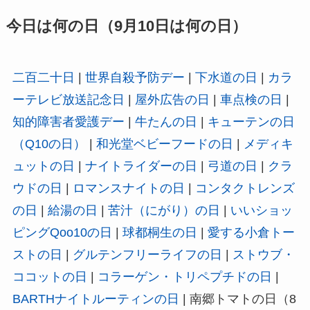
今日は何の日（9月10日は何の日）
二百二十日
|
世界自殺予防デー
|
下水道の日
|
カラ
ーテレビ放送記念日
|
屋外広告の日
|
車点検の日
|
知的障害者愛護デー
|
牛たんの日
|
キューテンの日
（Q10の日）
|
和光堂ベビーフードの日
|
メディキ
ュットの日
|
ナイトライダーの日
|
弓道の日
|
クラ
ウドの日
|
ロマンスナイトの日
|
コンタクトレンズ
の日
|
給湯の日
|
苦汁（にがり）の日
|
いいショッ
ピングQoo10の日
|
球都桐生の日
|
愛する小倉トー
ストの日
|
グルテンフリーライフの日
|
ストウブ・
ココットの日
|
コラーゲン・トリペプチドの日
|
BARTHナイトルーティンの日
| 南郷トマトの日（8