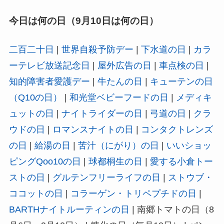
今日は何の日（9月10日は何の日）
二百二十日
|
世界自殺予防デー
|
下水道の日
|
カラ
ーテレビ放送記念日
|
屋外広告の日
|
車点検の日
|
知的障害者愛護デー
|
牛たんの日
|
キューテンの日
（Q10の日）
|
和光堂ベビーフードの日
|
メディキ
ュットの日
|
ナイトライダーの日
|
弓道の日
|
クラ
ウドの日
|
ロマンスナイトの日
|
コンタクトレンズ
の日
|
給湯の日
|
苦汁（にがり）の日
|
いいショッ
ピングQoo10の日
|
球都桐生の日
|
愛する小倉トー
ストの日
|
グルテンフリーライフの日
|
ストウブ・
ココットの日
|
コラーゲン・トリペプチドの日
|
BARTHナイトルーティンの日
| 南郷トマトの日（8