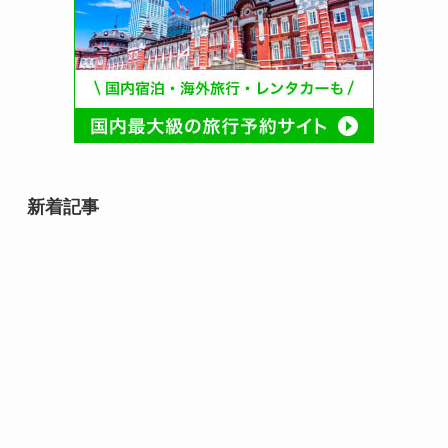
新着記事
8月12日誕生日芸能人・有名人は
誰？｜音楽・俳優・スポーツ界の
スターが集まる日
8月12日は何の日？｜未来・命・
文化を見つめる記念日