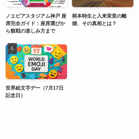
ノエビアスタジアム神戸 座
柄本時生と入来茉里の離
席完全ガイド：座席選びか
婚、その真相とは？
ら観戦の楽しみ方まで
世界絵文字デー（7月17日
記念日）