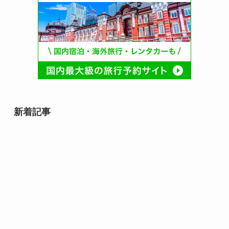
新着記事
8月12日誕生日芸能人・有名人は
誰？｜音楽・俳優・スポーツ界の
スターが集まる日
8月12日は何の日？｜未来・命・
文化を見つめる記念日