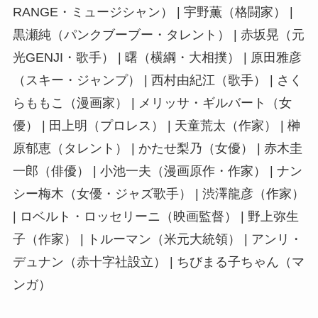
RANGE・ミュージシャン） | 宇野薫（格闘家） |
黒瀬純（パンクブーブー・タレント） | 赤坂晃（元
光GENJI・歌手） | 曙（横綱・大相撲） | 原田雅彦
（スキー・ジャンプ） | 西村由紀江（歌手） | さく
らももこ（漫画家） | メリッサ・ギルバート（女
優） | 田上明（プロレス） | 天童荒太（作家） | 榊
原郁恵（タレント） | かたせ梨乃（女優） | 赤木圭
一郎（俳優） | 小池一夫（漫画原作・作家） | ナン
シー梅木（女優・ジャズ歌手） | 渋澤龍彦（作家）
| ロベルト・ロッセリーニ（映画監督） | 野上弥生
子（作家） | トルーマン（米元大統領） | アンリ・
デュナン（赤十字社設立） | ちびまる子ちゃん（マ
ンガ）