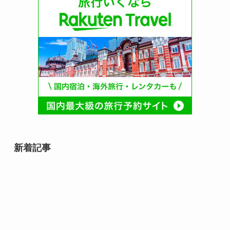
新着記事
relay（リレイ）でつなぐ事業承継
の日（2月9日）とは？由来や事業
承継、ライトライトとの関係を解
説