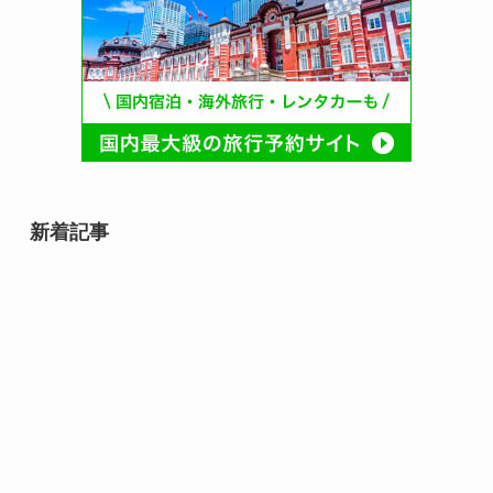
新着記事
8月12日誕生日芸能人・有名人は
誰？｜音楽・俳優・スポーツ界の
スターが集まる日
8月12日は何の日？｜未来・命・
文化を見つめる記念日