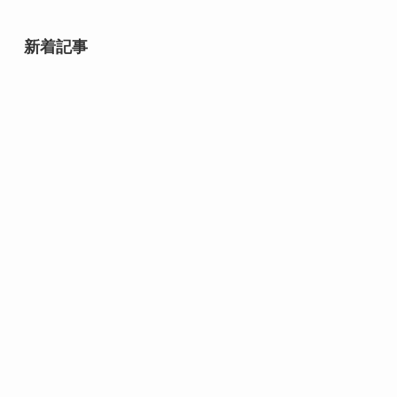
新着記事
relay（リレイ）でつなぐ事業承継
の日（2月9日）とは？由来や事業
承継、ライトライトとの関係を解
説
石井スポーツグループ 登山の日
（毎月13日 記念日）｜山へ一歩近
づく安全登山の合図
マルちゃん焼そばの日（8月8日 記
念日）｜夏の食卓に広がる、あの
粉末ソースのしあわせ