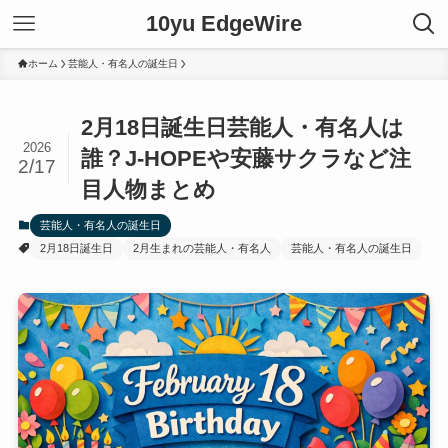
10yu EdgeWire
ホーム
芸能人・有名人の誕生日
2月18日誕生日芸能人・有名人は
2026
誰？J-HOPEや安藤サクラなど注
2/17
目人物まとめ
芸能人・有名人の誕生日
2月18日誕生日
2月生まれの芸能人・有名人
芸能人・有名人の誕生日