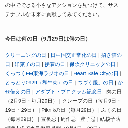
の中でできる小さなアクションを見つけて、サス
テナブルな未来に貢献してみてください。
今日は何の日（9月29日は何の日）
クリーニングの日
|
日中国交正常化の日
|
招き猫の
日
|
洋菓子の日
|
接着の日
|
保険クリニックの日
|
くっつくFM東海ラジオの日
|
Heart Safe Cityの日
|
とっとり0929（和牛肉）の日
|
つづく服。の日
|
か
ぜ備えの日
|
アダプト・プログラム記念日
| 肉の日
（2月9日・毎月29日） | クレープの日（毎月9日・
19日・29日） | Piknikの日（毎月29日） | ふくの日
（毎月29日） | 宣長忌 | 周作忌 | 豊子忌 | 結核予防