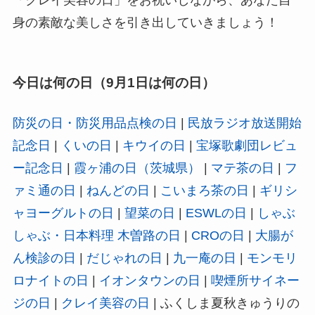
「クレイ美容の日」をお祝いしながら、あなた自
身の素敵な美しさを引き出していきましょう！
今日は何の日（9月1日は何の日）
防災の日・防災用品点検の日
|
民放ラジオ放送開始
記念日
|
くいの日
|
キウイの日
|
宝塚歌劇団レビュ
ー記念日
|
霞ヶ浦の日（茨城県）
|
マテ茶の日
|
フ
ァミ通の日
|
ねんどの日
|
こいまろ茶の日
|
ギリシ
ャヨーグルトの日
|
望菜の日
|
ESWLの日
|
しゃぶ
しゃぶ・日本料理 木曽路の日
|
CROの日
|
大腸が
ん検診の日
|
だじゃれの日
|
九一庵の日
|
モンモリ
ロナイトの日
|
イオンタウンの日
|
喫煙所サイネー
ジの日
|
クレイ美容の日
| ふくしま夏秋きゅうりの