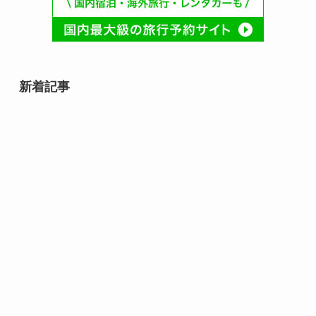
新着記事
8月10日誕生日の芸能人・有名人
は誰？齋藤飛鳥や速水もこみちな
ど話題の人物が勢ぞろい！
8月9日誕生日芸能人・有名人は
誰？｜スター性が光る夏の顔ぶれ
8月10日は何の日？｜ライオンか
ら焼き鳥まで心と暮らしを結ぶ記