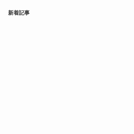
新着記事
8月10日誕生日の芸能人・有名人
は誰？齋藤飛鳥や速水もこみちな
ど話題の人物が勢ぞろい！
8月9日誕生日芸能人・有名人は
誰？｜スター性が光る夏の顔ぶれ
8月10日は何の日？｜ライオンか
ら焼き鳥まで心と暮らしを結ぶ記
念日