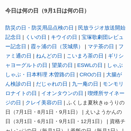
今日は何の日（9月1日は何の日）
防災の日・防災用品点検の日
|
民放ラジオ放送開始
記念日
|
くいの日
|
キウイの日
|
宝塚歌劇団レビュ
ー記念日
|
霞ヶ浦の日（茨城県）
|
マテ茶の日
|
フ
ァミ通の日
|
ねんどの日
|
こいまろ茶の日
|
ギリシ
ャヨーグルトの日
|
望菜の日
|
ESWLの日
|
しゃぶ
しゃぶ・日本料理 木曽路の日
|
CROの日
|
大腸が
ん検診の日
|
だじゃれの日
|
九一庵の日
|
モンモリ
ロナイトの日
|
イオンタウンの日
|
喫煙所サイネー
ジの日
|
クレイ美容の日
| ふくしま夏秋きゅうりの
日（7月1日・8月1日・9月1日） | えいようかんの
日（3月1日・6月1日・9月1日・12月1日） | 資格チ
ャレンジの日（毎月1日） | 釜飯の日（毎月1日） |