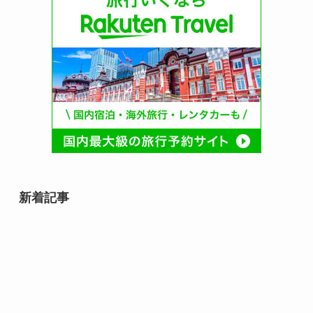
新着記事
relay（リレイ）でつなぐ事業承継
の日（2月9日）とは？由来や事業
承継、ライトライトとの関係を解
説