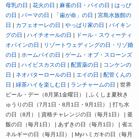
母乳の日
|
花火の日
|
麻雀の日・パイの日
|
はっぴ
の日
|
パーマの日
|
「歯が命」の日
|
宮島水族館の
日
|
カフェオーレの日
|
やっぱり家の日
|
バイキン
グの日
|
ハイチオールの日
|
ドール・スウィーティ
オパインの日
|
リゾートウェディングの日・リゾ婚
の日
|
ホームパイの日
|
ゲーム・オブ・スローンズ
の日
|
ハイビスカスの日
|
配置薬の日
|
コンケンの
日
|
ネオバターロールの日
|
エイの日
|
配管くんの
日
|
緑茶ハイを楽しむ日
|
ランチャームの日
| 世界
ビール・デー（8月第1金曜日） | ふくしま夏秋き
ゅうりの日（7月1日・8月1日・9月1日） | 打ち水
の日（8月） | 資格チャレンジの日（毎月1日） | 釜
飯の日（毎月1日） | あずきの日（毎月1日） | 省エ
ネルギーの日（毎月1日） | Myハミガキの日（毎月