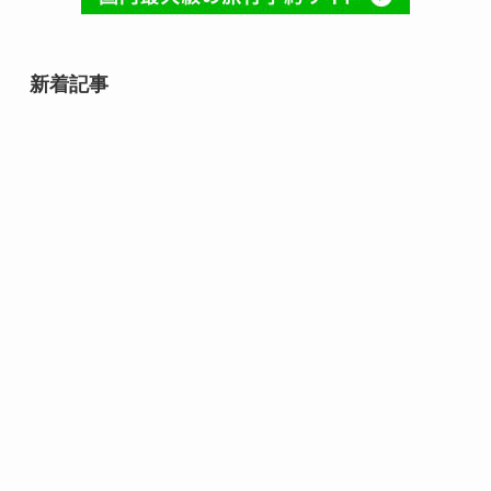
新着記事
8月10日誕生日の芸能人・有名人
は誰？齋藤飛鳥や速水もこみちな
ど話題の人物が勢ぞろい！
8月9日誕生日芸能人・有名人は
誰？｜スター性が光る夏の顔ぶれ
8月10日は何の日？｜ライオンか
ら焼き鳥まで心と暮らしを結ぶ記
念日