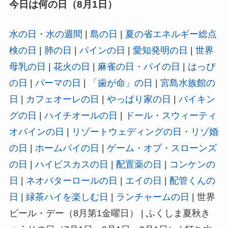
今日は何の日（8月1日）
水の日・水の週間
|
島の日
|
夏の省エネルギー総点
検の日
|
肺の日
|
パインの日
|
愛知発明の日
|
世界
母乳の日
|
花火の日
|
麻雀の日・パイの日
|
はっぴ
の日
|
パーマの日
|
「歯が命」の日
|
宮島水族館の
日
|
カフェオーレの日
|
やっぱり家の日
|
バイキン
グの日
|
ハイチオールの日
|
ドール・スウィーティ
オパインの日
|
リゾートウェディングの日・リゾ婚
の日
|
ホームパイの日
|
ゲーム・オブ・スローンズ
の日
|
ハイビスカスの日
|
配置薬の日
|
コンケンの
日
|
ネオバターロールの日
|
エイの日
|
配管くんの
日
|
緑茶ハイを楽しむ日
|
ランチャームの日
| 世界
ビール・デー（8月第1金曜日） | ふくしま夏秋き