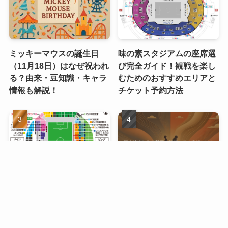
ミッキーマウスの誕生日
味の素スタジアムの座席選
（11月18日）はなぜ祝われ
び完全ガイド！観戦を楽し
る？由来・豆知識・キャラ
むためのおすすめエリアと
情報も解説！
チケット予約方法
ノエビアスタジアム神戸 座
柄本時生と入来茉里の離
席完全ガイド：座席選びか
婚、その真相とは？
ら観戦の楽しみ方まで