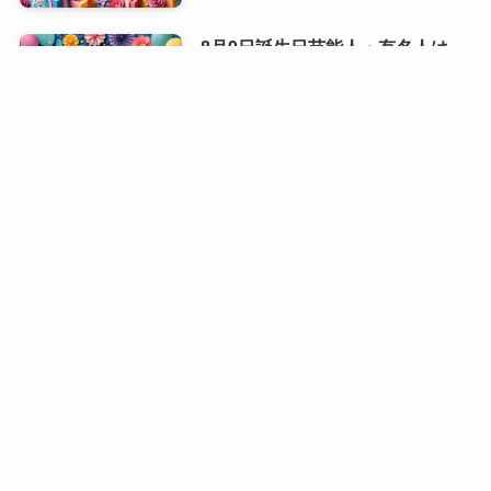
8月9日誕生日芸能人・有名人は
誰？｜スター性が光る夏の顔ぶれ
8月10日は何の日？｜ライオンか
ら焼き鳥まで心と暮らしを結ぶ記
念日
8月9日は何の日？｜平和への祈り
とやさしい暮らしを見つめる日
8月8日誕生日芸能人・有名人は
誰？｜華やかな才能が重なる夏の
主役たち