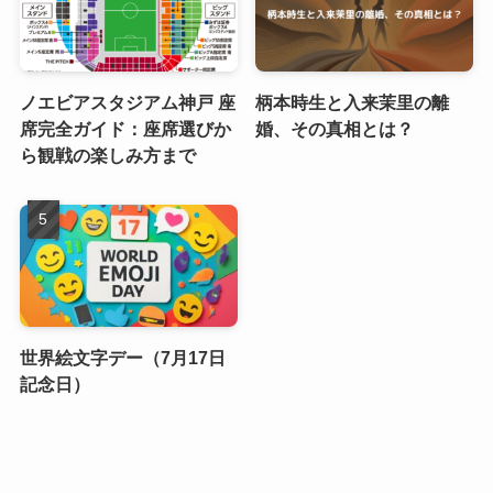
ノエビアスタジアム神戸 座
柄本時生と入来茉里の離
席完全ガイド：座席選びか
婚、その真相とは？
ら観戦の楽しみ方まで
世界絵文字デー（7月17日
記念日）