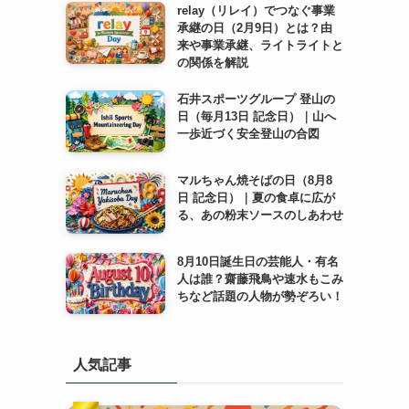
relay（リレイ）でつなぐ事業
承継の日（2月9日）とは？由
来や事業承継、ライトライトと
の関係を解説
石井スポーツグループ 登山の
日（毎月13日 記念日）｜山へ
一歩近づく安全登山の合図
マルちゃん焼そばの日（8月8
日 記念日）｜夏の食卓に広が
る、あの粉末ソースのしあわせ
8月10日誕生日の芸能人・有名
人は誰？齋藤飛鳥や速水もこみ
ちなど話題の人物が勢ぞろい！
人気記事