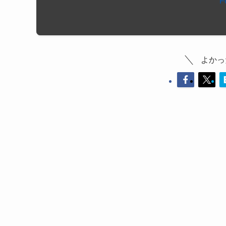
F
よかっ