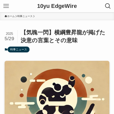
10yu EdgeWire
ホーム
時事ニュース
【気魄一閃】横綱豊昇龍が掲げた
2025
5/29
決意の言葉とその意味
時事ニュース