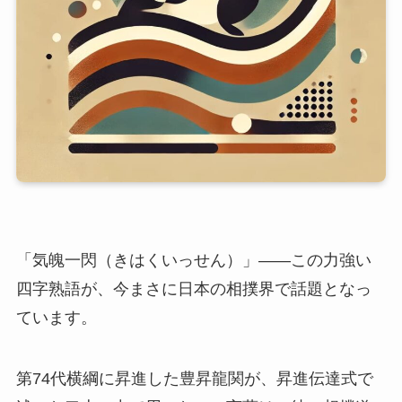
「気魄一閃（きはくいっせん）」——この力強い
四字熟語が、今まさに日本の相撲界で話題となっ
ています。
第74代横綱に昇進した豊昇龍関が、昇進伝達式で