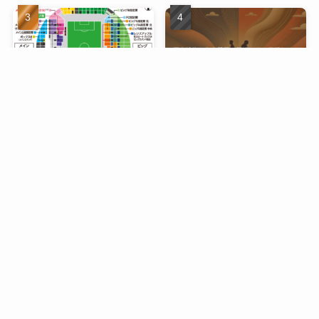
ノエビアスタジアム神戸 座
柄本時生と入来茉里の離
席完全ガイド：座席選びか
婚、その真相とは？
ら観戦の楽しみ方まで
世界絵文字デー（7月17日
記念日）