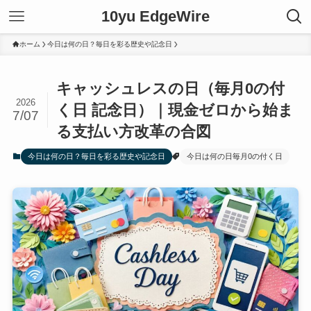
10yu EdgeWire
ホーム
今日は何の日？毎日を彩る歴史や記念日
キャッシュレスの日（毎月0の付
2026
く日 記念日）｜現金ゼロから始ま
7/07
る支払い方改革の合図
今日は何の日？毎日を彩る歴史や記念日
今日は何の日毎月0の付く日