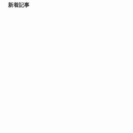
新着記事
石井スポーツグループ 登山の日
（毎月13日 記念日）｜山へ一歩近
づく安全登山の合図
マルちゃん焼そばの日（8月8日 記
念日）｜夏の食卓に広がる、あの
粉末ソースのしあわせ
8月10日誕生日の芸能人・有名人
は誰？齋藤飛鳥や速水もこみちな
ど話題の人物が勢ぞろい！
8月9日誕生日芸能人・有名人は