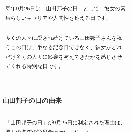
山田邦子さん：唯一無二の存在
「山田邦子の日」の特別なイベント
山田邦子さんの魅力とは？
乳がんとの闘いと啓蒙活動
まとめ：山田邦子さんを祝おう
「山田邦子の日」（9月25日）はどんな
日？
✅ 山田邦子さんの名前にちなんだ語呂合わせで制
定された記念日。