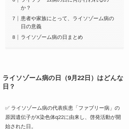
Index
ライソゾーム病の日（9月22日）はどんな
日？
ライソゾーム病の日（9月22日）を知って