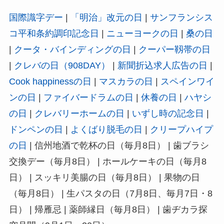
国際識字デー
|
「明治」改元の日
|
サンフランシス
コ平和条約調印記念日
|
ニューヨークの日
|
桑の日
|
クータ・バインディングの日
|
クーパー靱帯の日
|
クレバの日（908DAY）
|
新聞折込求人広告の日
|
Cook happinessの日
|
マスカラの日
|
スペインワイ
ンの日
|
ファイバードラムの日
|
休養の日
|
ハヤシ
の日
|
クレバリーホームの日
|
いずし時の記念日
|
ドンペンの日
|
よくばり脱毛の日
|
クリープハイプ
の日
| 信州地酒で乾杯の日（毎月8日） | 歯ブラシ
交換デー（毎月8日） | ホールケーキの日（毎月8
日） | スッキリ美腸の日（毎月8日） | 果物の日
（毎月8日） | 生パスタの日（7月8日、毎月7日・8
日） | 帰雁忌 | 薬師縁日（毎月8日） | 歯ヂカラ探