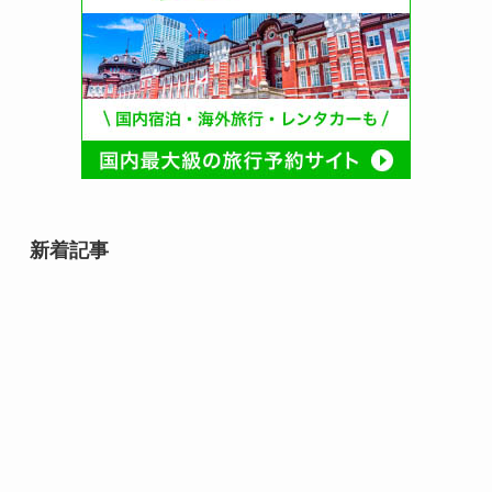
新着記事
石井スポーツグループ 登山の日
（毎月13日 記念日）｜山へ一歩近
づく安全登山の合図
マルちゃん焼そばの日（8月8日 記
念日）｜夏の食卓に広がる、あの