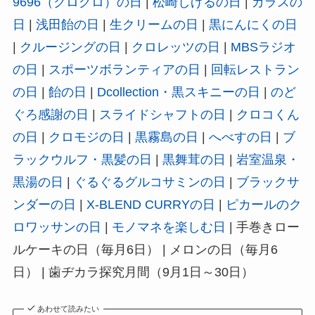
9696（クログロ）の日
|
松崎しげるの日
|
カラスの
日
|
浅田飴の日
|
生クリームの日
|
黒にんにくの日
|
クルージングの日
|
クロレッツの日
|
MBSラジオ
の日
|
スポーツボランティアの日
|
回転レストラン
の日
|
飴の日
|
Dcollection・黒スキニーの日
|
のど
ぐろ感謝の日
|
スライドシャフトの日
|
クロコくん
の日
|
クロモジの日
|
黒霧島の日
|
へべすの日
|
ブ
ラックウルフ・黒髪の日
|
黒舞茸の日
|
岩室温泉・
黒湯の日
|
ぐるぐるグルコサミンの日
|
ブラックサ
ンダーの日
|
X-BLEND CURRYの日
|
ピカールのク
ロワッサンの日
|
モノマネを楽しむ日
| 手巻きロー
ルケーキの日（毎月6日） | メロンの日（毎月6
日） | 歯ヂカラ探究月間（9月1日～30日）
あわせて読みたい