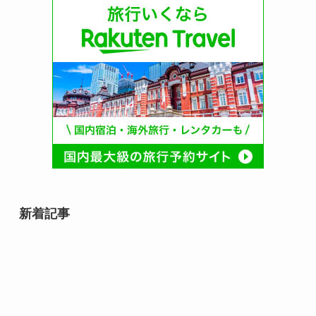
新着記事
石井スポーツグループ 登山の日
（毎月13日 記念日）｜山へ一歩近
づく安全登山の合図