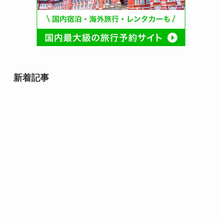
新着記事
8月8日は何の日？｜世界猫の日か
らそろばんの日まで、末広がりの
記念日
8月7日誕生日芸能人・有名人は
誰？｜夏に輝く個性派スターたち