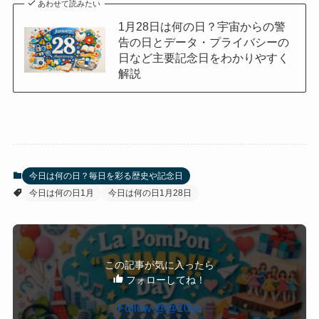
記念日登録こそ終了してしまいましたが、1月28日
という日は今でもファンの間で「BUMP!!」の日と
して愛され続けています。
La PomPonの音楽は、時代を超えて人々の心を明
るくし、勇気を与える力を持っています。
もう一度彼女たちの「BUMP!!」を聴いて、あの頃
の熱い想いを思い出してみてはいかがでしょう
か。
今日は何の日（1月28日は何の日）