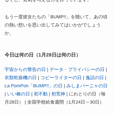
Q3. La PomPonの曲は今でも聴ける？
A. はい。La PomPonの楽曲はYouTubeや音楽配信
サービスで視聴できます。「BUMP!!」のMVも今
なお多くのファンが再生しており、彼女たちの輝
きは今も色あせていません。
La PomPon「BUMP!!」の日（1月28日 記
念日）まとめ
La PomPon「BUMP!!」の日は、6人の少女たちが
夢と希望を携えて音楽の世界に飛び込んだ記念日
です。