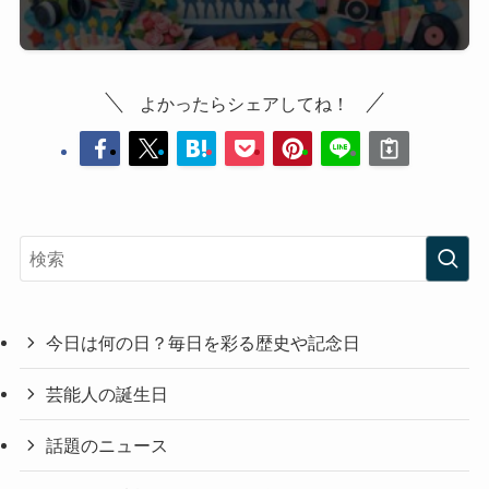
宇宙からの警告の日
|
データ・プライバシーの日
|
衣類乾燥機の日
|
コピーライターの日
|
逸話の日
|
La PomPon「BUMP!!」の日
|
みしまバーニャの日
|
いい椿の日
|
初不動
|
初荒神
| にわとりの日（毎
月28日） | 全国学校給食週間（1月24日～30日）
あわせて読みたい
1月28日は何の日？宇宙からの警
告の日とデータ・プライバシーの
日など主要記念日をわかりやすく
解説