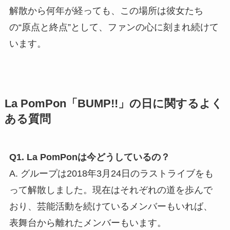
れた特別なグループだったことがわかります。
2023年4月4日、ビーイングは株式会社B
ZONE（ビーゾーン）へ社名を変更しました。新し
い時代へ向けた音楽事業のリスタート。
La PomPonという存在もまた、「新しい時代の幕
開け」として生まれたグループだったことを考え
ると、この流れにはどこか象徴的なものを感じま
す。
そして、もう一人の主役。それは、La PomPonの
ラストライブの舞台となったライブハウス
morph-
tokyo（モーフ東京）
。