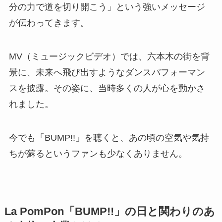
つまりLa PomPonは、「音楽の力を信じ、新時代
の誇りとなる」という強いメッセージを内包して
います。
その名の通り、6人のメンバーは見た目のかわいさ
だけでなく、歌声・表現力・ダンス技術の高さに
おいて、他のアイドルグループとは一線を画して
いました。
La PomPonの最大の魅力は、“本格派”であること。
見ていて元気をもらえる、聴いていて前向きにな
れる、踊っている姿に心打たれる。それこそが