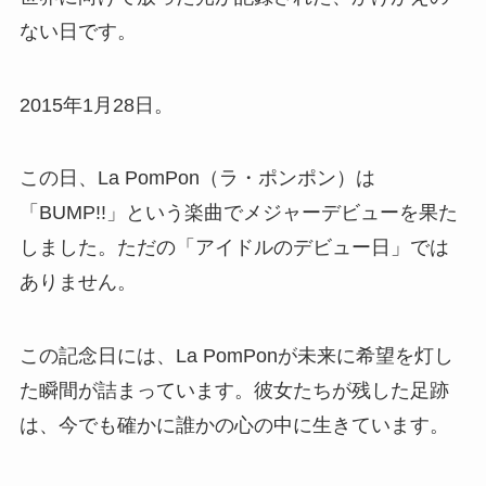
La PomPon「BUMP!!」の日（1月28日 記
念日）はどんな日？
✅ メジャーデビュー曲「BUMP!!」の発売日を記念
して制定された日。
✅ グループ名は音楽の力と新世代の誇りの頭文字
から命名。
✅ 所属事務所の株式会社ビーイング（現B ZONE）
が制定。