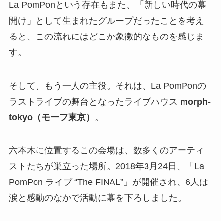
ンを牽引してきた伝説的なレーベル。
B’z、ZARD、WANDS、DEENといったメガヒット
を飛ばしたアーティストたちが名を連ねていまし
た。La PomPonは、そのビーイングが「新時代の
象徴」として育てたガールズグループ。
つまり、音楽的なルーツと期待の大きさが並々な
らぬ存在だったのです。
また、記念日として「BUMP!!」の発売日を登録し
たのもビーイングの主導によるもの。このような
取り組みからも、La PomPonが社をあげて応援さ