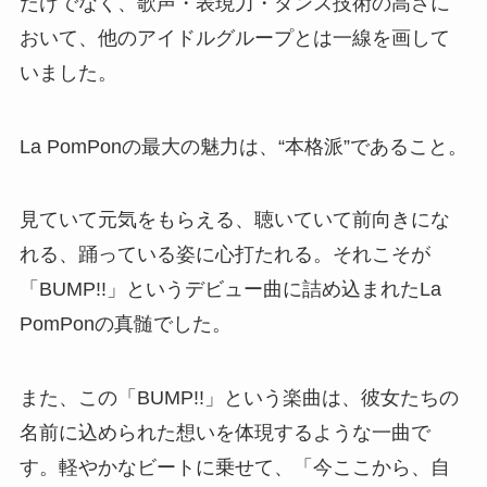
La PomPon「BUMP!!」の日の豆知識：名
前に込められた想いを知ると感動が深まる
La PomPonというグループ名、一度聞いたら忘れ
られない響きを持っています。可愛らしさと力強
さが同居するこの名前は、単なる語感の良さでは
ありません。
実は次の2つのフレーズの頭文字から生まれた造語
です。
Power Of Music（音楽の力）
Pride Of New generation（新しい時代の誇
り）