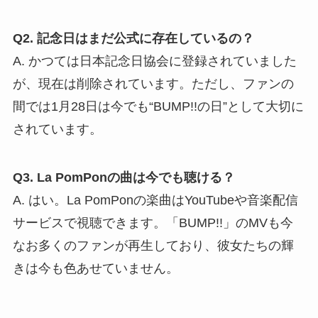
六本木に位置するこの会場は、数多くのアーティ
ストたちが巣立った場所。2018年3月24日、「La
PomPon ライブ “The FINAL”」が開催され、6人は
涙と感動のなかで活動に幕を下ろしました。
解散から何年が経っても、この場所は彼女たち
の“原点と終点”として、ファンの心に刻まれ続けて
います。
La PomPon「BUMP!!」の日に関するよく
ある質問