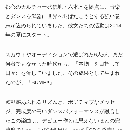
La PomPon「BUMP!!」の日の由来とは？
6人のはじまりを刻んだ大切な日
La PomPon「BUMP!!」の日は、彼女たちが音楽シ
ーンに飛び込んだデビュー日、2015年1月28日を記
念して制定されました。
この記念日を制定したのは、La PomPonの所属事
務所である
株式会社ビーイング
（現在は株式会社B
ZONEに社名変更）。
ビーイングは、B’z、ZARD、T-BOLANなど日本の
音楽史を語るうえで欠かせないアーティストたち
を輩出してきた名門レーベルです。そのビーイン