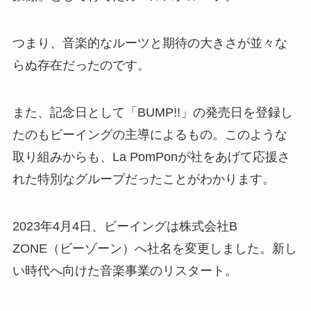
今でも「BUMP!!」を聴くと、あの頃の空気や気持
ちが蘇るというファンも少なくありません。
La PomPon「BUMP!!」の日と関わりのあ
る人物・企業とは？
La PomPon「BUMP!!」の日を語るうえで、絶対に
欠かせない存在があります。
それが、彼女たちの所属していた音楽事務所・株
式会社ビーイング（Being）です。ビーイングは
1990年代から2000年代にかけて、日本の音楽シー