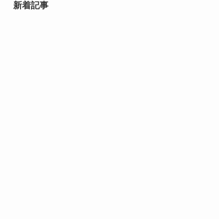
新着記事
8月8日は何の日？｜世界猫の日か
らそろばんの日まで、末広がりの
記念日
8月7日誕生日芸能人・有名人は
誰？｜夏に輝く個性派スターたち
豆腐の日（10月2日・毎月12日 記
念日）｜食卓になじむ白いごちそ
うの魅力
パンの日（毎月12日 記念日）｜焼
きたての香りで歴史がほどける日