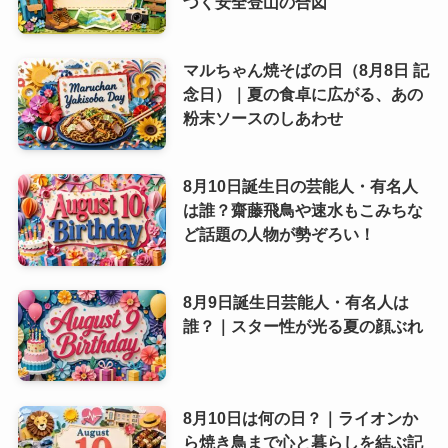
づく安全登山の合図
マルちゃん焼そばの日（8月8日 記
念日）｜夏の食卓に広がる、あの
粉末ソースのしあわせ
8月10日誕生日の芸能人・有名人
は誰？齋藤飛鳥や速水もこみちな
ど話題の人物が勢ぞろい！
8月9日誕生日芸能人・有名人は
誰？｜スター性が光る夏の顔ぶれ
8月10日は何の日？｜ライオンか
ら焼き鳥まで心と暮らしを結ぶ記