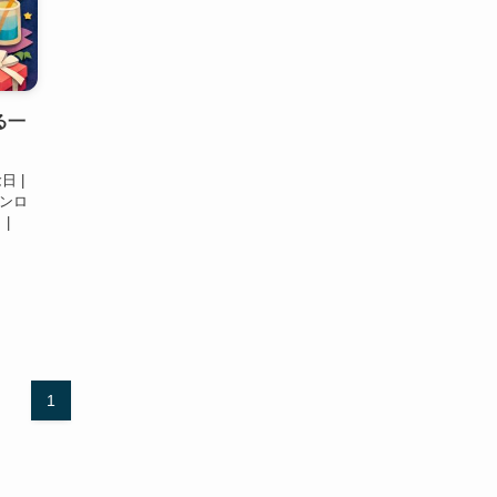
る一
日 |
リンロ
|
1