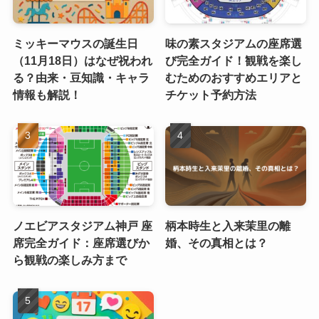
ミッキーマウスの誕生日
味の素スタジアムの座席選
（11月18日）はなぜ祝われ
び完全ガイド！観戦を楽し
る？由来・豆知識・キャラ
むためのおすすめエリアと
情報も解説！
チケット予約方法
ノエビアスタジアム神戸 座
柄本時生と入来茉里の離
席完全ガイド：座席選びか
婚、その真相とは？
ら観戦の楽しみ方まで