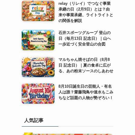
relay（リレイ）でつなぐ事業
承継の日（2月9日）とは？由
来や事業承継、ライトライトと
の関係を解説
石井スポーツグループ 登山の
日（毎月13日 記念日）｜山へ
一歩近づく安全登山の合図
マルちゃん焼そばの日（8月8
日 記念日）｜夏の食卓に広が
る、あの粉末ソースのしあわせ
8月10日誕生日の芸能人・有名
人は誰？齋藤飛鳥や速水もこみ
ちなど話題の人物が勢ぞろい！
人気記事