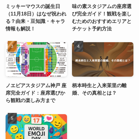
ミッキーマウスの誕生日
味の素スタジアムの座席選
（11月18日）はなぜ祝われ
び完全ガイド！観戦を楽し
る？由来・豆知識・キャラ
むためのおすすめエリアと
情報も解説！
チケット予約方法
ノエビアスタジアム神戸 座
柄本時生と入来茉里の離
席完全ガイド：座席選びか
婚、その真相とは？
ら観戦の楽しみ方まで