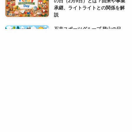
の日（2月9日）とは？由来や事業
承継、ライトライトとの関係を解
説
石井スポーツグループ 登山の日
（毎月13日 記念日）｜山へ一歩近
づく安全登山の合図
マルちゃん焼そばの日（8月8日 記
念日）｜夏の食卓に広がる、あの
粉末ソースのしあわせ
8月10日誕生日の芸能人・有名人
は誰？齋藤飛鳥や速水もこみちな
ど話題の人物が勢ぞろい！
8月9日誕生日芸能人・有名人は