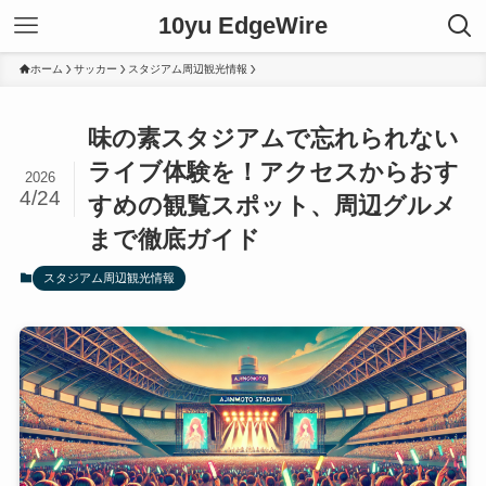
10yu EdgeWire
ホーム
サッカー
スタジアム周辺観光情報
味の素スタジアムで忘れられない
ライブ体験を！アクセスからおす
2026
4/24
すめの観覧スポット、周辺グルメ
まで徹底ガイド
スタジアム周辺観光情報