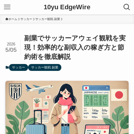
10yu EdgeWire
ホーム
サッカー
サッカー観戦 副業
副業でサッカーアウェイ観戦を実
2026
現！効率的な副収入の稼ぎ方と節
5/05
約術を徹底解説
サッカー
サッカー観戦 副業