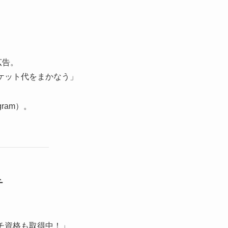
広告。
チケット代をまかなう」
agram）。
チ
ーチ資格も取得中！」