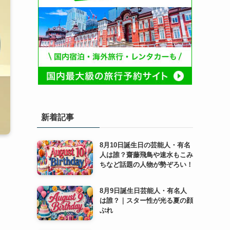
新着記事
8月10日誕生日の芸能人・有名
人は誰？齋藤飛鳥や速水もこみ
ちなど話題の人物が勢ぞろい！
8月9日誕生日芸能人・有名人
は誰？｜スター性が光る夏の顔
ぶれ