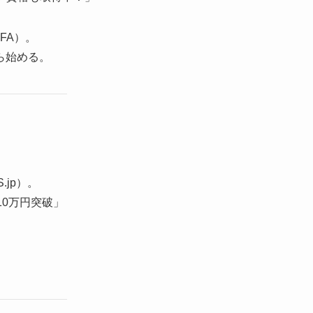
FA）。
ら始める。
.jp）。
10万円突破」