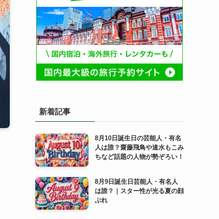
新着記事
8月10日誕生日の芸能人・有名
人は誰？齋藤飛鳥や速水もこみ
ちなど話題の人物が勢ぞろい！
8月9日誕生日芸能人・有名人
は誰？｜スター性が光る夏の顔
ぶれ