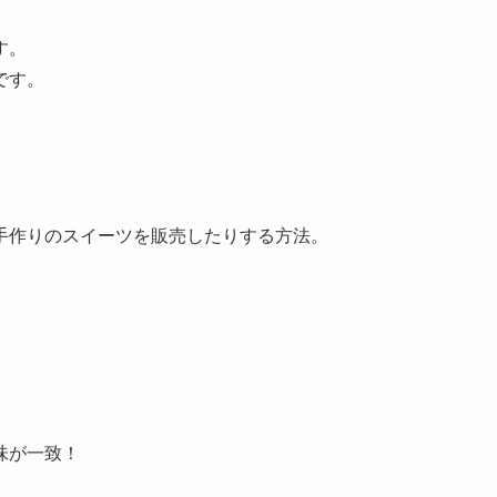
す。
です。
手作りのスイーツを販売したりする方法。
。
味が一致！