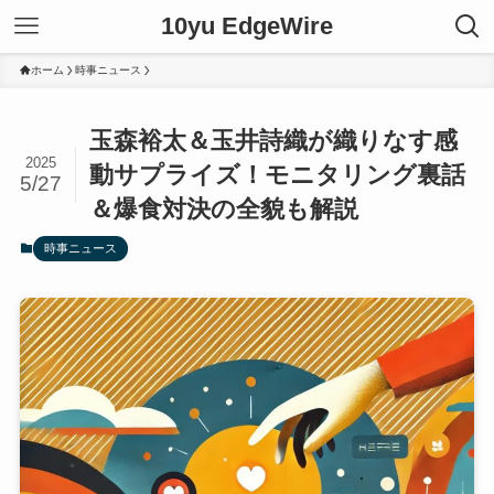
10yu EdgeWire
ホーム
時事ニュース
玉森裕太＆玉井詩織が織りなす感
2025
動サプライズ！モニタリング裏話
5/27
＆爆食対決の全貌も解説
時事ニュース