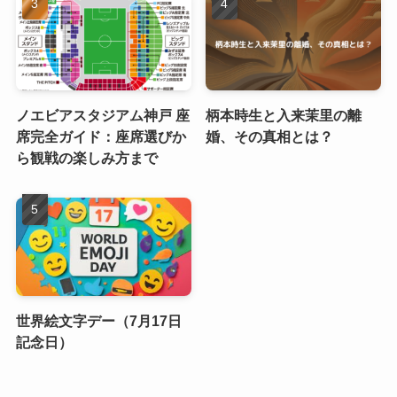
ノエビアスタジアム神戸 座
柄本時生と入来茉里の離
席完全ガイド：座席選びか
婚、その真相とは？
ら観戦の楽しみ方まで
世界絵文字デー（7月17日
記念日）