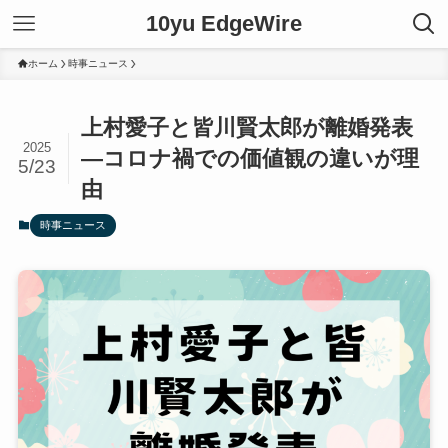
10yu EdgeWire
ホーム
時事ニュース
上村愛子と皆川賢太郎が離婚発表
2025
—コロナ禍での価値観の違いが理
5/23
由
時事ニュース