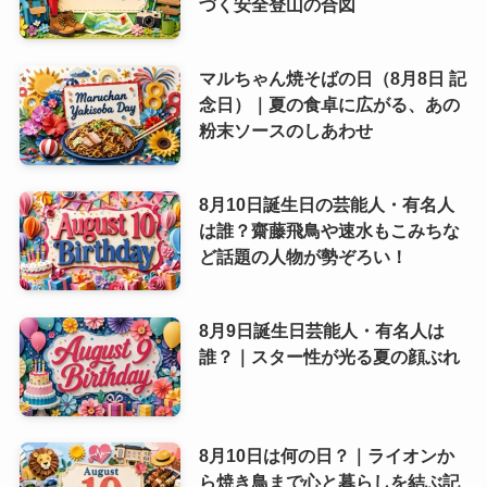
づく安全登山の合図
マルちゃん焼そばの日（8月8日 記
念日）｜夏の食卓に広がる、あの
粉末ソースのしあわせ
8月10日誕生日の芸能人・有名人
は誰？齋藤飛鳥や速水もこみちな
ど話題の人物が勢ぞろい！
8月9日誕生日芸能人・有名人は
誰？｜スター性が光る夏の顔ぶれ
8月10日は何の日？｜ライオンか
ら焼き鳥まで心と暮らしを結ぶ記