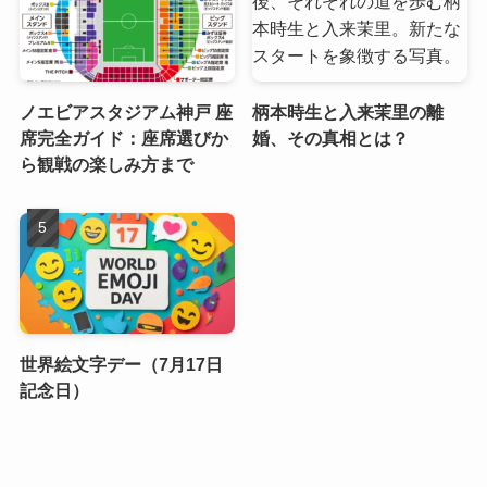
ノエビアスタジアム神戸 座
柄本時生と入来茉里の離
席完全ガイド：座席選びか
婚、その真相とは？
ら観戦の楽しみ方まで
世界絵文字デー（7月17日
記念日）