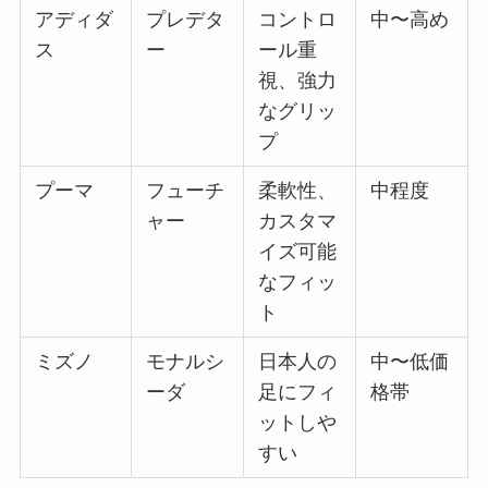
アディダ
プレデタ
コントロ
中〜高め
ス
ー
ール重
視、強力
なグリッ
プ
プーマ
フューチ
柔軟性、
中程度
ャー
カスタマ
イズ可能
なフィッ
ト
ミズノ
モナルシ
日本人の
中〜低価
ーダ
足にフィ
格帯
ットしや
すい