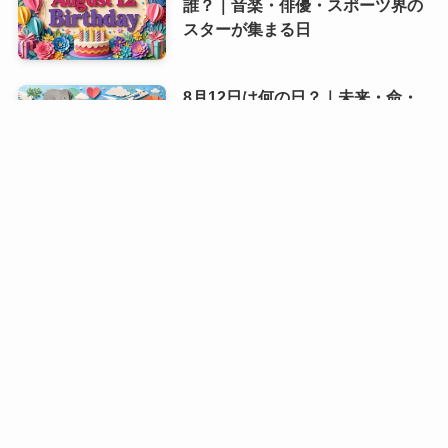
誰？｜音楽・俳優・スポーツ界の
スターが集まる日
8月12日は何の日？｜未来・命・
文化を見つめる記念日
8月11日誕生日芸能人・有名人は
誰？｜音楽・スポーツ・映画まで
輝く多彩な顔ぶれ
8月11日は何の日？｜山の恵みと
「ガンバレ」が心をつなぐ夏の記
念日
relay（リレイ）でつなぐ事業承継