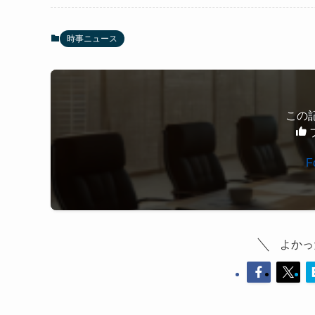
時事ニュース
この
F
よかっ