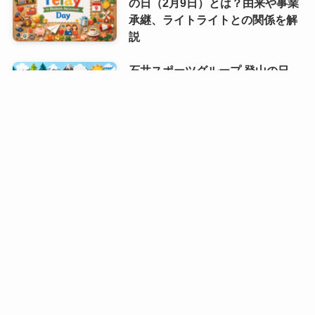
の日（2月9日）とは？由来や事業
承継、ライトライトとの関係を解
説
石井スポーツグループ 登山の日
（毎月13日 記念日）｜山へ一歩近
づく安全登山の合図
マルちゃん焼そばの日（8月8日 記
念日）｜夏の食卓に広がる、あの
粉末ソースのしあわせ
8月10日誕生日の芸能人・有名人
は誰？齋藤飛鳥や速水もこみちな
ど話題の人物が勢ぞろい！
8月9日誕生日芸能人・有名人は